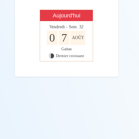
Aujourd'hui
Vendredi - Sem. 32
0
7
AOÛT
Gaétan
Dernier croissant
V