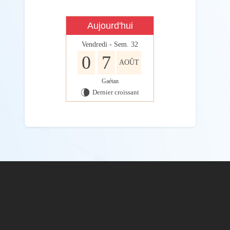
Aujourd'hui
Vendredi - Sem. 32
0
7
AOÛT
Gaétan
Dernier croissant
V