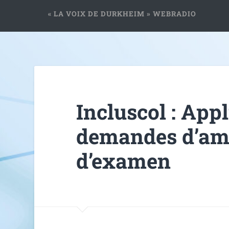
« LA VOIX DE DURKHEIM » WEBRADIO
Incluscol : App
demandes d’a
d’examen