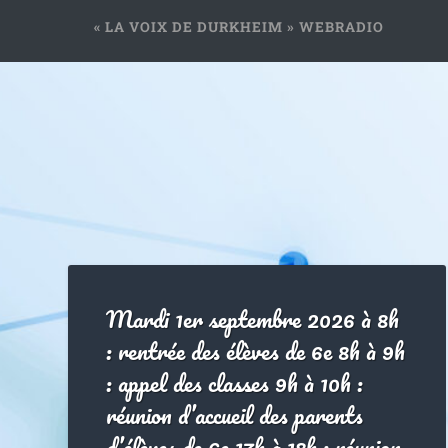
« LA VOIX DE DURKHEIM » WEBRADIO
Mardi 1er septembre 2026 à 8h
: rentrée des élèves de 6e 8h à 9h
: appel des classes 9h à 10h :
réunion d’accueil des parents
d’élèves de 6e 17h à 18h : réunion