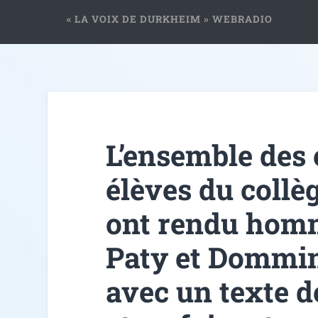
« LA VOIX DE DURKHEIM » WEBRADIO
L’ensemble des 
élèves du coll
ont rendu hom
Paty et Dommi
avec un texte d