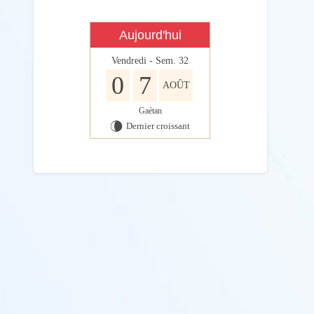
Aujourd'hui
Vendredi - Sem. 32
0
7
AOÛT
Gaétan
Dernier croissant
V