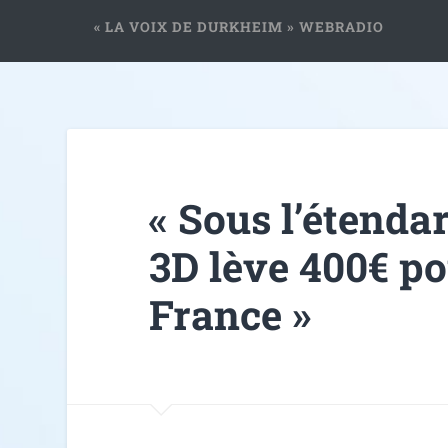
« LA VOIX DE DURKHEIM » WEBRADIO
« Sous l’étenda
3D lève 400€ po
France »