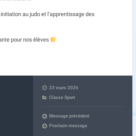
nitiation au judo et l
’
apprentissage des
vante pour nos
é
l
è
ves
23 mars 2026
Classe Sport
Message précédent
Prochain message