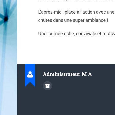
L
’
apr
è
s-midi, place
à
l
’
action avec une i
chutes dans une super ambiance !
Une journ
é
e riche, conviviale et moti
Administrateur M A