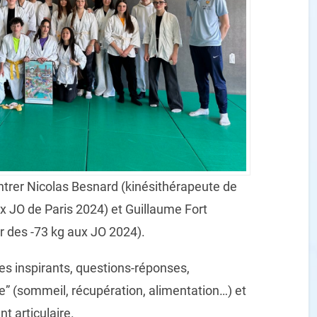
ntrer Nicolas Besnard (kin
é
sith
é
rapeute de
x JO de Paris 2024) et Guillaume Fort
r des -73 kg aux JO 2024).
s inspirants, questions-r
é
ponses,
e
”
(sommeil, r
é
cup
é
ration, alimentation
…
) et
t articulaire.