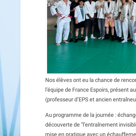
Nos
é
l
è
ves ont eu la chance de renco
l
’é
quipe de France Espoirs, pr
é
sent au
(professeur d
’
EPS et ancien entra
î
neu
Au programme
de la journ
é
e
:
é
change
d
é
couverte de
“
l
’
entra
î
nement invisibl
mise en pratique avec un
é
chauffemen