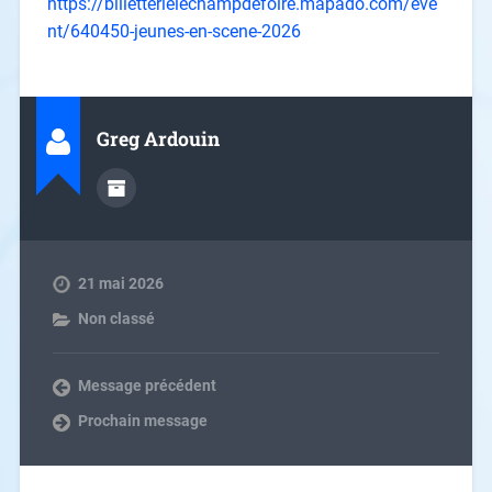
https://billetterielechampdefoire.mapado.com/eve
nt/640450-jeunes-en-scene-2026
Greg Ardouin
21 mai 2026
Non classé
Message précédent
Prochain message