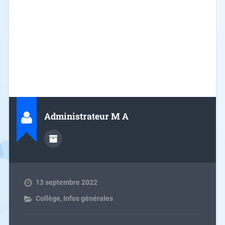
réalisation de ses devoirs.
En comptant sur votre soutien pour permettre à
votre enfant de comprendre l’intérêt d’un tel
dispositif et l’inciter à participer activement et
durablement.
Administrateur M A
13 septembre 2022
Collège
,
Infos générales