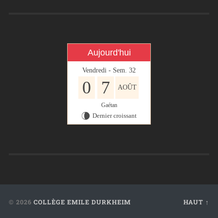
Aujourd'hui
Vendredi - Sem. 32
0
7
AOÛT
Gaétan
Dernier croissant
V
© 2026
COLLÈGE EMILE DURKHEIM
HAUT ↑