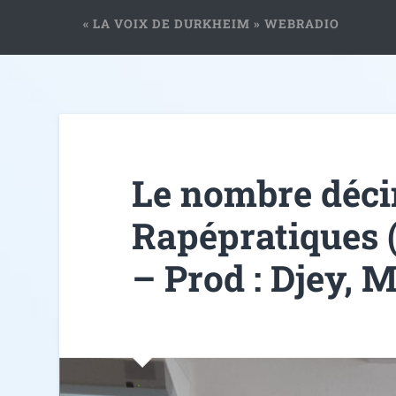
« LA VOIX DE DURKHEIM » WEBRADIO
Le nombre déci
Rapépratiques 
– Prod : Djey, M