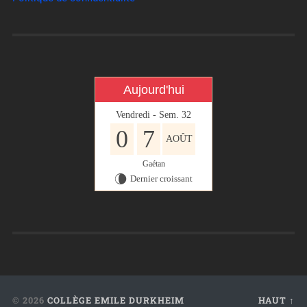
Aujourd'hui
Vendredi - Sem. 32
0
7
AOÛT
Gaétan
Dernier croissant
V
© 2026
COLLÈGE EMILE DURKHEIM
HAUT ↑