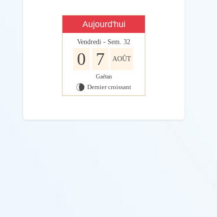
Aujourd'hui
Vendredi - Sem. 32
0
7
AOÛT
Gaétan
Dernier croissant
V